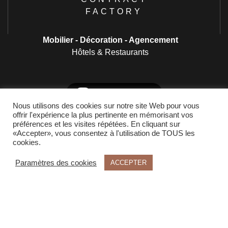
FACTORY
Mobilier - Décoration - Agencement
Hôtels & Restaurants
contractfactory
Nous utilisons des cookies sur notre site Web pour vous
offrir l'expérience la plus pertinente en mémorisant vos
préférences et les visites répétées. En cliquant sur
«Accepter», vous consentez à l'utilisation de TOUS les
cookies.
Luminaires
Paramètres des cookies
ACCEPTER
Accueil
Mobilier lounge
Projets
Mobilier Outdoor
Qui sommes-nous ?
Tables
E-shop