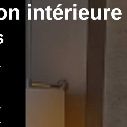
on intérieure
s
e
e
.